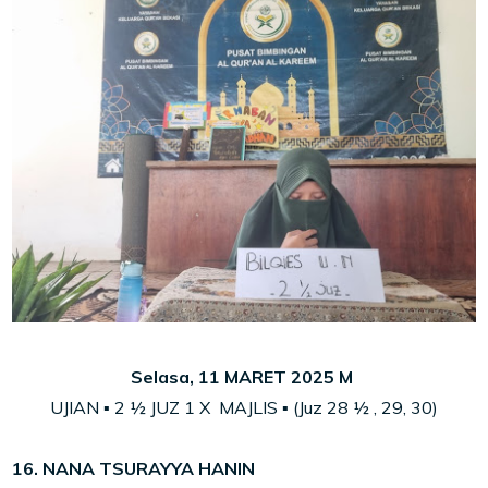
Selasa, 11 MARET 2025 M
UJIAN ▪ 2
½
JUZ
1 X MAJLIS ▪ (Juz 28
½
,
29, 30)
16. NANA TSURAYYA HANIN