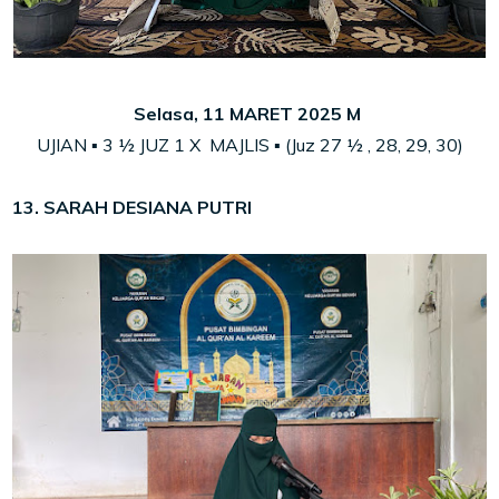
Selasa, 11 MARET 2025 M
UJIAN ▪ 3
½
JUZ
1 X MAJLIS ▪ (Juz 27
½
, 28,
29, 30)
13. SARAH DESIANA PUTRI