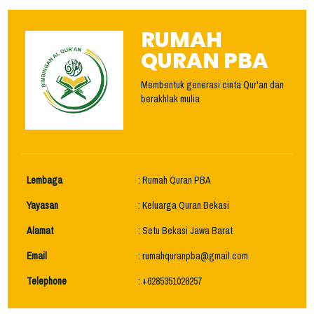
RUMAH
QURAN PBA
Membentuk generasi cinta Qur'an dan
berakhlak mulia
Lembaga
: Rumah Quran PBA
Yayasan
: Keluarga Quran Bekasi
Alamat
: Setu Bekasi Jawa Barat
Email
: rumahquranpba@gmail.com
Telephone
: +6285351028257