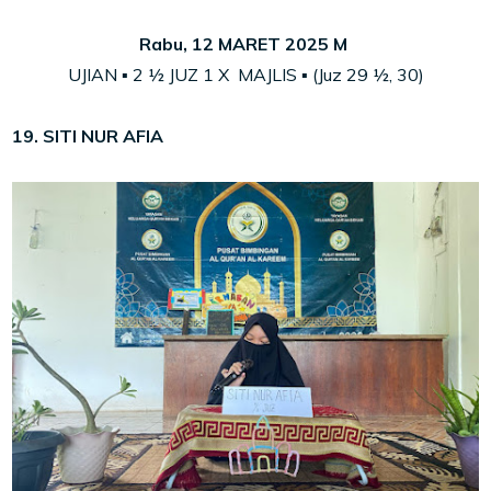
Rabu, 12 MARET 2025 M
UJIAN ▪ 2
½
JUZ
1 X MAJLIS ▪ (Juz
29
½
, 30)
19. SITI NUR AFIA