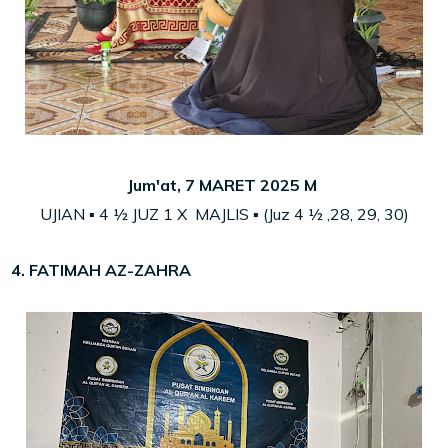
Jum'at, 7 MARET 2025 M
UJIAN ▪ 4
½
JUZ
1 X MAJLIS ▪ (Juz 4
½
,28, 29, 30)
4. FATIMAH AZ-ZAHRA